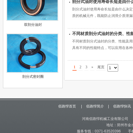
剖分式油封使用寿命长短是由什
剖分式油封使用寿命长短是由什么决定
质的机械元件，既能防止润滑介质泄漏，
双剖分油封
不同材质剖分式油封的分类、性
不同材质剖分式油封的分类、性能及用
具有不同的性能特点，可以应用在各种机
1
2
3
»
尾页
剖分式密封圈
佰路悍首页
|
佰路悍简介
|
佰路悍快讯
河南佰路悍机械工业有限公司 版
地址：郑州市金水
服务专线：0371-63520396 手机：1