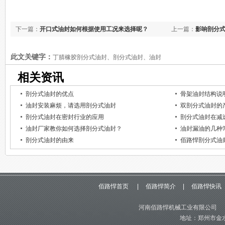
下一篇：
开口式油封如何根据使用工况来选择呢？
上一篇：
影响剖分
此文关键字：
丁腈橡胶剖分式油封、剖分式油封、油封
相关资讯
剖分式油封的优点
骨架油封结构说
油封安装麻烦，请选用剖分式油封
双剖分式油封的
剖分式油封在密封行业的应用
剖分式油封在减
油封厂家教你如何选择剖分式油封？
油封漏油的几种
剖分式油封的由来
佰路悍剖分式油
佰路悍首页
|
佰路悍简介
|
佰路悍快讯
河南佰路悍机械工业有限公司 版
地址：郑州市金水