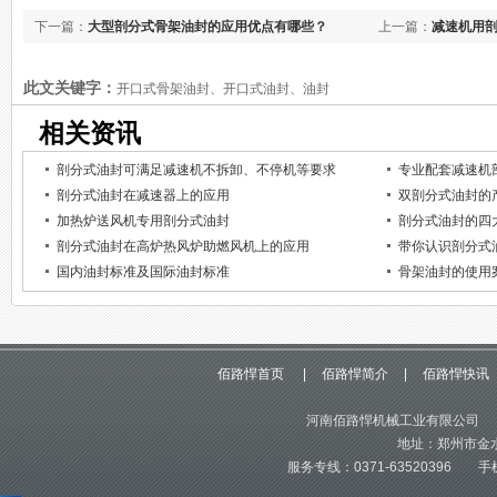
下一篇：
大型剖分式骨架油封的应用优点有哪些？
上一篇：
减速机用
此文关键字：
开口式骨架油封、开口式油封、油封
相关资讯
剖分式油封可满足减速机不拆卸、不停机等要求
专业配套减速机
剖分式油封在减速器上的应用
双剖分式油封的
加热炉送风机专用剖分式油封
剖分式油封的四
剖分式油封在高炉热风炉助燃风机上的应用
带你认识剖分式
国内油封标准及国际油封标准
骨架油封的使用
佰路悍首页
|
佰路悍简介
|
佰路悍快讯
河南佰路悍机械工业有限公司 版
地址：郑州市金水
服务专线：0371-63520396 手机：1