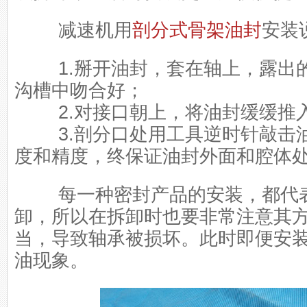
减速机用
剖分式骨架油封
安装
1.掰开油封，套在轴上，露出
沟槽中吻合好；
2.对接口朝上，将油封缓缓推
3.剖分口处用工具逆时针敲击
度和精度，终保证油封外面和腔体
每一种密封产品的安装，都代表
卸，所以在拆卸时也要非常注意其
当，导致轴承被损坏。此时即便安
油现象。