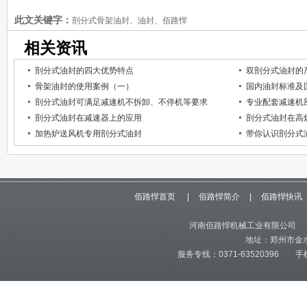
此文关键字：
剖分式骨架油封、油封、佰路悍
相关资讯
剖分式油封的四大优势特点
双剖分式油封的
骨架油封的使用案例（一）
国内油封标准及
剖分式油封可满足减速机不拆卸、不停机等要求
专业配套减速机
剖分式油封在减速器上的应用
剖分式油封在高
加热炉送风机专用剖分式油封
带你认识剖分式
佰路悍首页
|
佰路悍简介
|
佰路悍快讯
河南佰路悍机械工业有限公司 版
地址：郑州市金水
服务专线：0371-63520396 手机：1