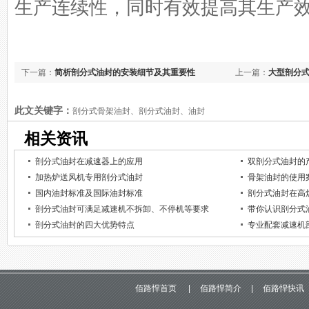
生产连续性，同时有效提高其生产
下一篇：
简析剖分式油封的安装细节及其重要性
上一篇：
大型剖分
此文关键字：
剖分式骨架油封、剖分式油封、油封
相关资讯
剖分式油封在减速器上的应用
双剖分式油封的
加热炉送风机专用剖分式油封
骨架油封的使用
国内油封标准及国际油封标准
剖分式油封在高
剖分式油封可满足减速机不拆卸、不停机等要求
带你认识剖分式
剖分式油封的四大优势特点
专业配套减速机
佰路悍首页
|
佰路悍简介
|
佰路悍快讯