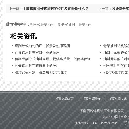
下一篇：
丁腈橡胶剖分式油封的特性及优势是什么？
上一篇：
浅谈剖分
此文关键字：
剖分式骨架油封、剖分式油封、骨架油封
相关资讯
双剖分式油封的产生背景及使用说明
骨架油封结构说
剖分式油封在密封行业的应用
油封厂家教你如
佰路悍剖分式油封为用户提供高质量、低价格保证
油封漏油的几种
剖分式油封在减速器上的应用
剖分式油封的由
油封安装麻烦，请选用剖分式油封
剖分式油封的优
佰路悍首页
|
佰路悍简介
|
佰路悍快讯
河南佰路悍机械工业有限公司 版
地址：郑州市金水
服务专线：0371-63520396 手机：1