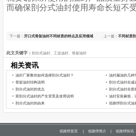
而确保剖分式油封使用寿命长短不
下一篇：
开口式骨架油封不同材质的特点及应用领域
上一篇：
不同材质
此文关键字：
剖分式油封、工业油封、骨架油封
相关资讯
油封厂家教你如何选择剖分式油封？
油封漏油的几种
骨架油封结构说明
剖分式油封在减
剖分式油封的优点
剖分式油封在密
双剖分式油封的产生背景及使用说明
油封安装麻烦，
剖分式油封的由来
佰路悍剖分式油
佰路悍首页
|
佰路悍简介
|
佰路悍快讯