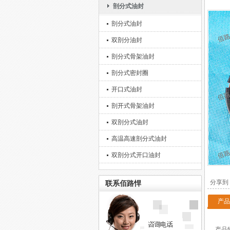
剖分式油封
剖分式油封
双剖分油封
剖分式骨架油封
剖分式密封圈
开口式油封
剖开式骨架油封
双剖分式油封
高温高速剖分式油封
双剖分式开口油封
分享到
联系佰路悍
产品
产品