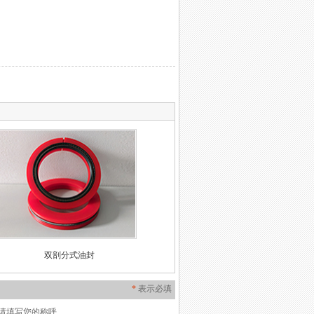
。
双剖分式油封
双剖分式油封是为了解决传统骨架油封安
*
表示必填
装不便而生产研发，可替代传统的骨架油
封，使用双剖分式油封不用拆轴即可实现
请填写您的称呼