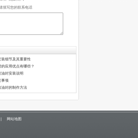
快速安装，可节约大量人力、物力、财
请填写您的联系电话
力。 温度范围：-40~2
安装细节及其重要性
封的应用优点有哪些？
架油封安装说明
意事项
口油封的制作方法
|
网站地图