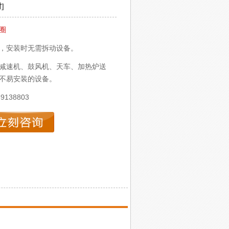
封
]
圈
，安装时无需拆动设备。
减速机、鼓风机、天车、加热炉送
不易安装的设备。
69138803