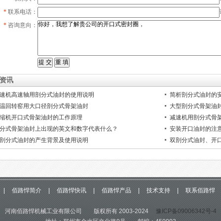
 1、内外环双剖分结构 2、55和05结
证了剖分后的回弹性。此外骨架剖分处两
*
联系电话：
 3、双锁固设计 4、球孔式结构设计
端口自由状态下有微
*
咨询意向：
资讯
速机高速轴用剖分式油封的使用说明
简析剖分式油封的
温回转窑用大口径剖分式骨架油封
大型剖分式骨架油
缩机开口式骨架油封的工作原理
减速机用剖分式骨
分式骨架油封上出现的英文和数字代表什么？
安装开口油封的注
剖分式油封的产生背景及使用说明
双剖分式油封、开
|
佰路悍简介
|
佰路悍快讯
|
佰路悍产品
|
技术支持
|
联系佰路悍
河南佰路悍机械工业有限公司 版权所有 2003-2024
豫ICP备09006342号-4