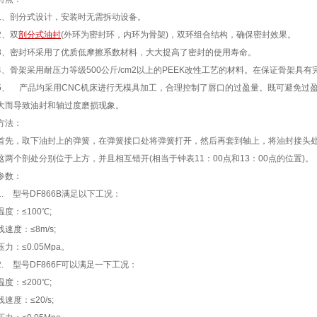
剖分式设计，安装时无需拆动设备。
、双
剖分式油封
(外环为密封环，内环为骨架)，双环组合结构，确保密封效果。
密封环采用了优质低摩擦系数材料，大大提高了密封的使用寿命。
骨架采用耐压力等级500公斤/cm2以上的PEEK改性工艺的材料。在保证骨架具
 产品均采用CNC机床进行无模具加工，合理控制了唇口的过盈量。既可避免过盈
大而导致油封和轴过度磨损现象。
方法：
，取下油封上的弹簧，在弹簧接口处将弹簧打开，然后再套到轴上，将油封接头处
这两个剖处分别位于上方，并且相互错开(相当于钟表11：00点和13：00点的位置)。
参数：
 型号DF866B满足以下工况：
：≤100℃;
度：≤8m/s;
：≤0.05Mpa。
 型号DF866F可以满足一下工况：
：≤200℃;
度：≤20/s;