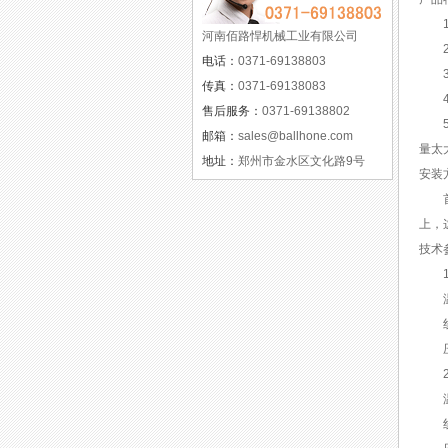
1、
河南佰路悍机械工业有限公司
2
电话：
0371-69138803
3、
传真：
0371-69138083
4、
售后服务：
0371-69138802
5、
邮箱：
sales@ballhone.com
量太
地址：
郑州市金水区文化路9号
安装
首先
上，
技术
1.
温度
线速
压力
2.
温度
线速