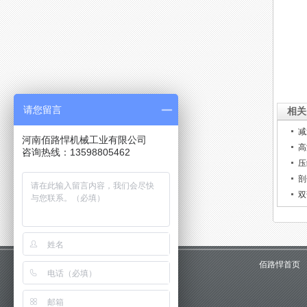
计：
构设计
请您留言
相关
减
河南佰路悍机械工业有限公司
高
咨询热线：13598805462
压
剖
双
佰路悍首页