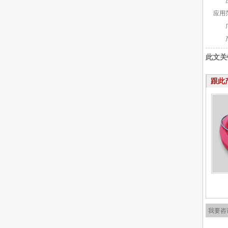
压力
应用
广泛
产品
此文关
跟此
温度范
我要咨
线速度
范围