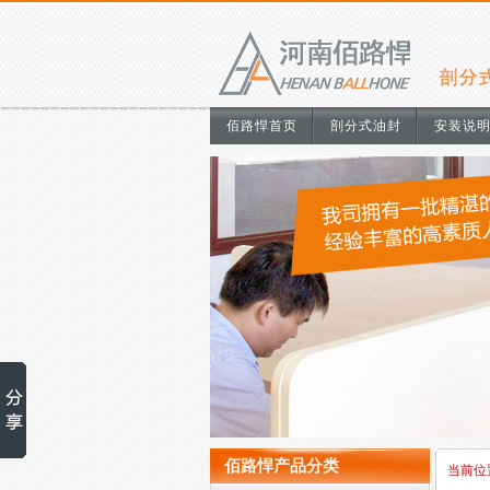
佰路悍首页
剖分式油封
安装说
佰路悍产品分类
当前位