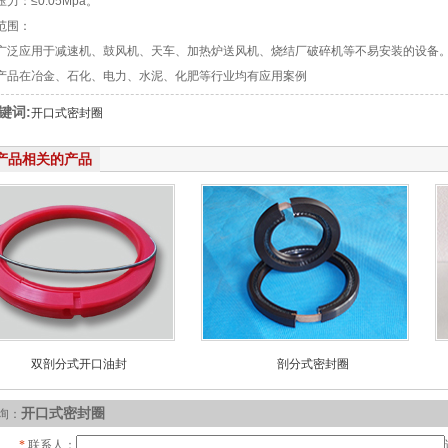
：≤0.05Mpa。
范围：
应用于减速机、鼓风机、天车、加热炉送风机、烧结厂破碎机等不易安装的设备
在冶金、石化、电力、水泥、化肥等行业均有应用案例
键词:
开口式密封圈
产品相关的产品
双剖分式开口油封
剖分式密封圈
围：-30~85℃ 适用压力：0.03MPa
产品优势 剖分式密封圈以硬度高、弹性好
开口式密封圈
询：
：3m/s 跳动范围：+/-0.5mm 加工
的复合材料为剖分式骨架，保留了传统骨
：内径20mm~~外径600mm 结构设
架油封刚度好，耐压高的特点，同时也保
*
联系人：