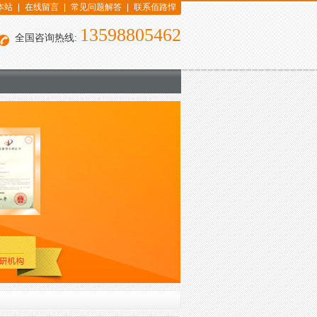
本站
|
在线留言
|
常见问题解答
|
联系佰路悍
13598805462
全国咨询热线: