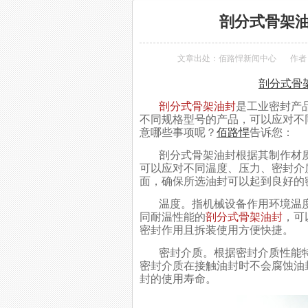
剖分式骨架
文章出处：
佰路悍新闻中心
作者
剖分式骨
剖分式骨架油封
是工业密封产
不同规格型号的产品，可以应对不
意哪些事项呢？
佰路悍
告诉您：
剖分式骨架油封根据其制作材质
可以应对不同温度、压力、密封介
面，确保所选油封可以起到良好的
温度。指机械设备作用环境温度
同耐温性能的
剖分式骨架油封
，可
密封作用且拆装使用方便快捷。
密封介质。根据密封介质性能特
密封介质在接触油封时不会腐蚀油
封的使用寿命。