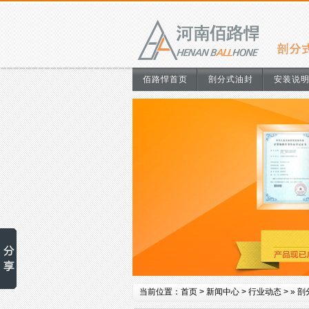
佰路悍首页
剖分式油封
安装说
当前位置：
首页
>
新闻中心
>
行业动态
> »
剖