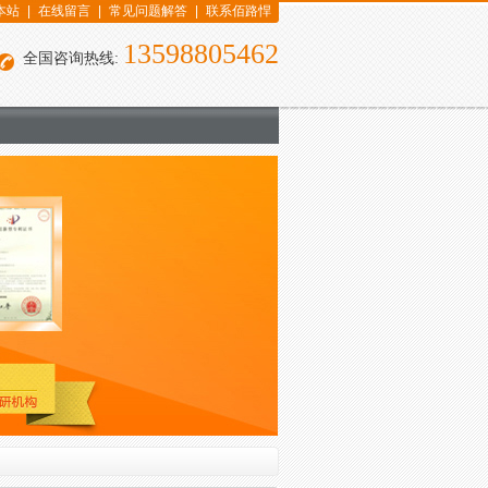
本站
|
在线留言
|
常见问题解答
|
联系佰路悍
13598805462
全国咨询热线: