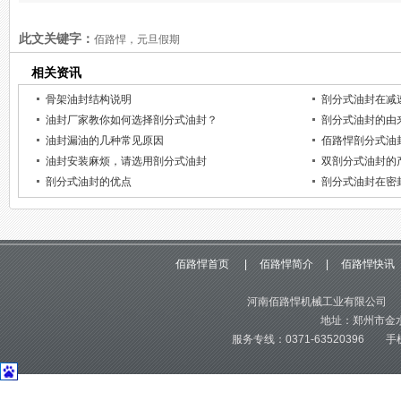
此文关键字：
佰路悍，元旦假期
相关资讯
骨架油封结构说明
剖分式油封在减
油封厂家教你如何选择剖分式油封？
剖分式油封的由
油封漏油的几种常见原因
佰路悍剖分式油
油封安装麻烦，请选用剖分式油封
双剖分式油封的
剖分式油封的优点
剖分式油封在密
佰路悍首页
|
佰路悍简介
|
佰路悍快讯
河南佰路悍机械工业有限公司 版
地址：郑州市金水
服务专线：0371-63520396 手机：1