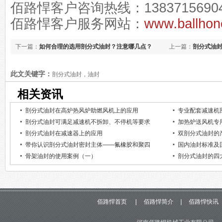
佰路悍客户咨询热线：1383715690
佰路悍客户服务网站：
www.ballhon
下一篇：
如何合理的选用剖分式油封？注意哪几点？
上一篇：
剖分式油
此文关键字：
剖分式油封，油封
相关资讯
剖分式油封在高炉热风炉助燃风机上的应用
专业配套减速机
剖分式油封可满足减速机不拆卸、不停机等要求
加热炉送风机专
剖分式油封在减速器上的应用
双剖分式油封的
带你认识剖分式油封密封主体——氟橡胶和聚四
国内油封标准及
骨架油封的使用案例（一）
剖分式油封的四
佰路悍首页
|
佰路悍简介
|
佰路悍快讯