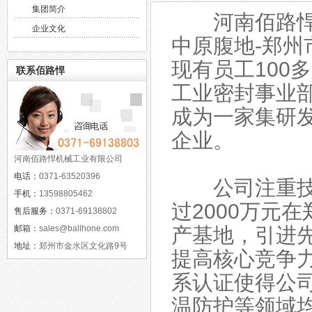
集团简介
河南佰路悍机
企业文化
中原腹地-郑
现有员工100
联系佰路悍
工业密封事业
成为一家集研
企业。
河南佰路悍机械工业有限公司
电话：
0371-63520396
公司注重技术
手机：
13598805462
过2000万元
售后服务：
0371-69138802
邮箱：
sales@ballhone.com
产基地，引进
地址：
郑州市金水区文化路9号
提高核心竞争力，
系认证使得公
温防护等领域